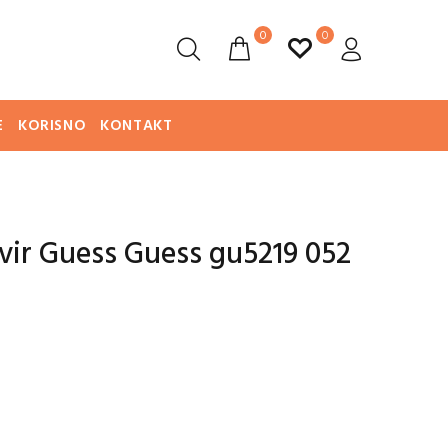
0
0
E
KORISNO
KONTAKT
kvir Guess Guess gu5219 052