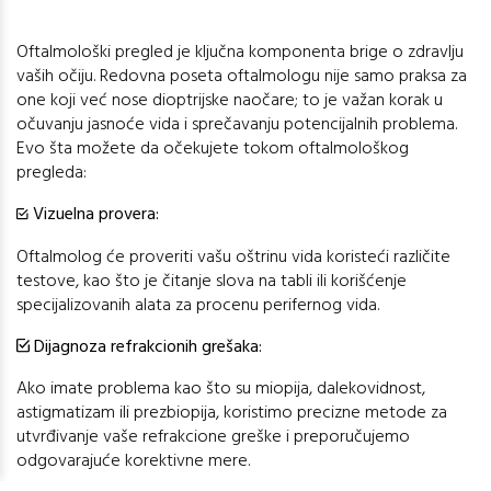
Oftalmološki pregled je ključna komponenta brige o zdravlju
vaših očiju. Redovna poseta oftalmologu nije samo praksa za
one koji već nose dioptrijske naočare; to je važan korak u
očuvanju jasnoće vida i sprečavanju potencijalnih problema.
Evo šta možete da očekujete tokom oftalmološkog
pregleda:
Vizuelna provera:
Oftalmolog će proveriti vašu oštrinu vida koristeći različite
testove, kao što je čitanje slova na tabli ili korišćenje
specijalizovanih alata za procenu perifernog vida.
Dijagnoza refrakcionih grešaka:
Ako imate problema kao što su miopija, dalekovidnost,
astigmatizam ili prezbiopija, koristimo precizne metode za
utvrđivanje vaše refrakcione greške i preporučujemo
odgovarajuće korektivne mere.