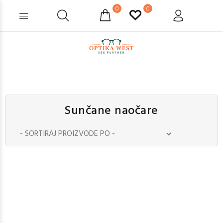
0
0
Sunčane naočare