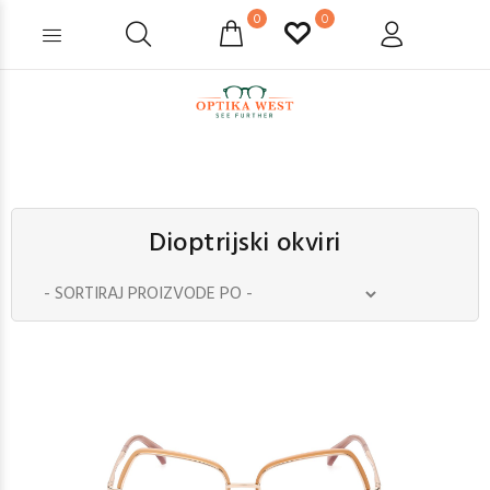
0
0
Dioptrijski okviri